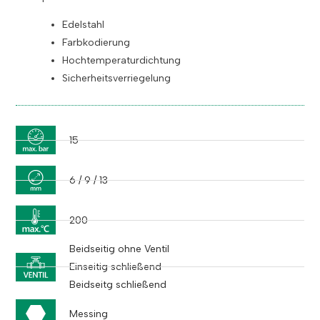
Edelstahl
Farbkodierung
Hochtemperaturdichtung
Sicherheitsverriegelung
15
6 / 9 / 13
200
Beidseitig ohne Ventil
Einseitig schließend
Beidseitg schließend
Messing